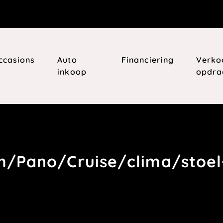
ccasions
Auto
Financiering
Verko
inkoop
opdra
m/Pano/Cruise/clima/stoe
os
Opel ADAM 1.4 Glam/Pano/Cruise/clima/stoel+stu