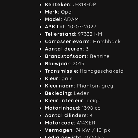
Kenteken
: J-818-DP
Merk
: Opel
Model
: ADAM
APK tot
: 10-07-2027
Tellerstand
: 97332 KM
Carrosserievorm
: Hatchback
Aantal deuren
: 3
Brandstofsoort
: Benzine
Bouwjaar
: 2015
Transmissie
: Handgeschakeld
Kleur
: grijs
Kleurnaam
: Phantom grey
Bekleding
: Leder
Kleur interieur
: beige
Motorinhoud
: 1398 cc
Aantal cilinders
: 4
Motorcode
: A14XER
Vermogen
: 74 kW / 101pk
Ledig gewicht
: 1020 kg