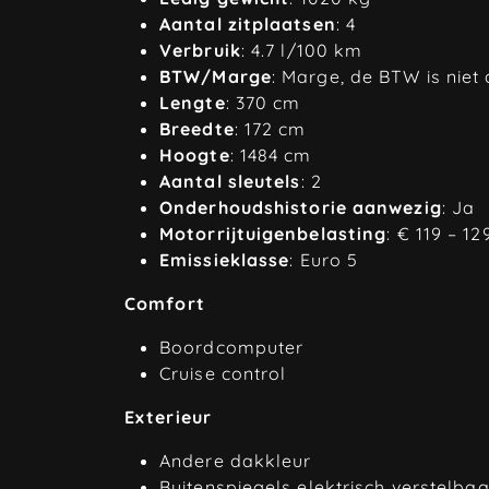
Aantal zitplaatsen
: 4
Verbruik
: 4.7 l/100 km
BTW/Marge
: Marge, de BTW is niet
Lengte
: 370 cm
Breedte
: 172 cm
Hoogte
: 1484 cm
Aantal sleutels
: 2
Onderhoudshistorie aanwezig
: Ja
Motorrijtuigenbelasting
: € 119 – 1
Emissieklasse
: Euro 5
Comfort
Boordcomputer
Cruise control
Exterieur
Andere dakkleur
Buitenspiegels elektrisch verstelbaa