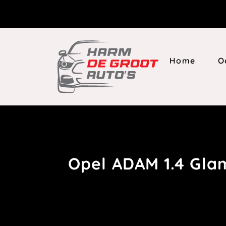
Home
O
Opel ADAM 1.4 Gla
Home
Aut