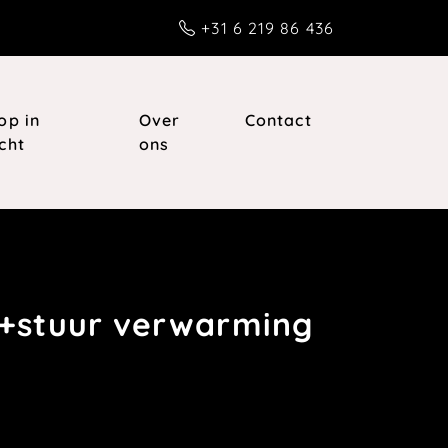
+31 6 219 86 436
op in
Over
Contact
cht
ons
l+stuur verwarming
ur verwarming