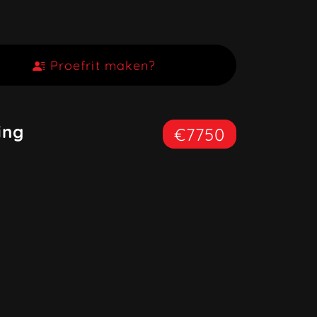
Proefrit maken?
ing
€7750