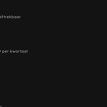
 aftrekbaar
29 per kwartaal
r