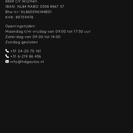
6604 CV Wijchen
IBAN: NL84 RABO 0308 8467 37
Btw-nr: NL865096144B01
KVK: 89759478
Openingstijden:
Maandag t/m vrijdag van 09:00 tot 17:30 uur
Zaterdag van 09:00 tot 14:00
Zondag gesloten
+31 24-20 70 161
+31 6-219 86 436
info@hdgautos.nl