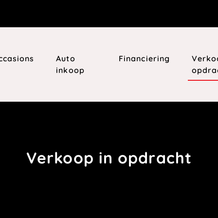
ccasions
Auto
Financiering
Verko
inkoop
opdra
Verkoop in opdracht
Home
Verkoop in opdracht