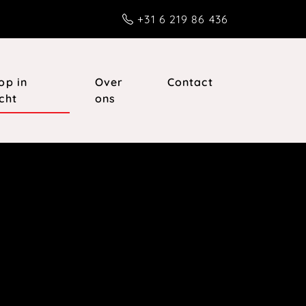
+31 6 219 86 436
op in
Over
Contact
cht
ons